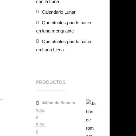
con la Luna
Calendario Lunar
Que rituales puedo hacer
en luna menguante
Que rituales puedo hacer
en Luna Llena
PRODUCTOS
Jabón de Romero
7,00
€
El
5,99
precio
€