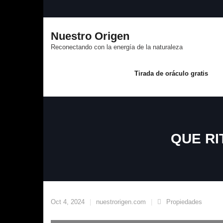
Saltar
al
contenido
Nuestro Origen
Reconectando con la energía de la naturaleza
Tirada de oráculo gratis
QUE RI
Oct 4, 2024
nuestrorigen.com
Propiedades