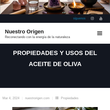
Saltar
al
contenido
síguenos
Nuestro Origen
Reconectando con la energía de la naturaleza
PROPIEDADES Y USOS DEL
ACEITE DE OLIVA
Mar 4, 2024
nuestrorigen.com
Propiedades