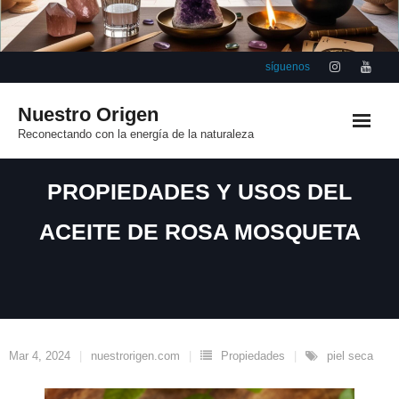
Saltar
al
contenido
síguenos
Nuestro Origen
Reconectando con la energía de la naturaleza
PROPIEDADES Y USOS DEL
ACEITE DE ROSA MOSQUETA
Mar 4, 2024
nuestrorigen.com
Propiedades
piel seca