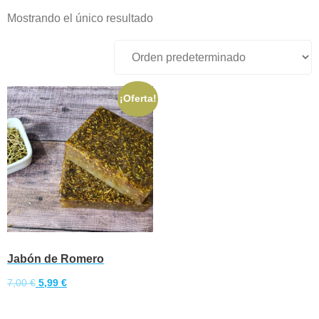
Mostrando el único resultado
¡Oferta!
Jabón de Romero
El
El
7,00
€
5,99
€
precio
precio
Añadir al carrito
original
actual